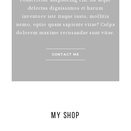
consectetur adipisicing elit. Ab atque
delectus dignissimos et harum
inventore iste itaque iusto, mollitia
nemo, optio quam sapiente vitae? Culpa
dolorem maxime recusandae sunt vitae.
CONTACT ME
MY SHOP