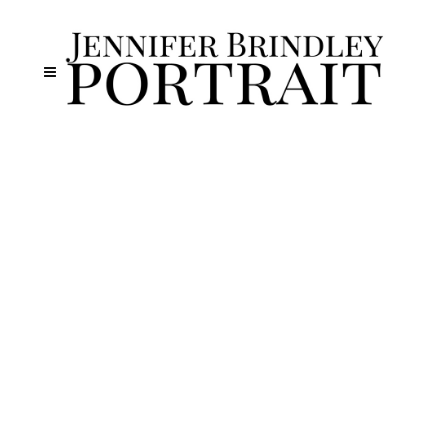
I'm
instagramer
Lorem ipsum dolor sit amet,
consectetur adipisicing elit. Ab atque
delectus dignissimos et harum