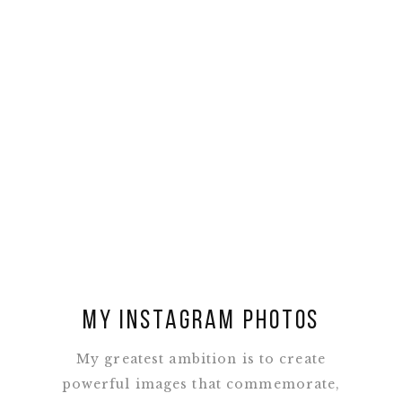
inventore iste itaque iusto, mollitia
nemo, optio quam sapiente vitae? Culpa
dolorem maxime recusandae sunt vitae.
FOLLOW ME
MY INSTAGRAM PHOTOS
My greatest ambition is to create
powerful images that commemorate,